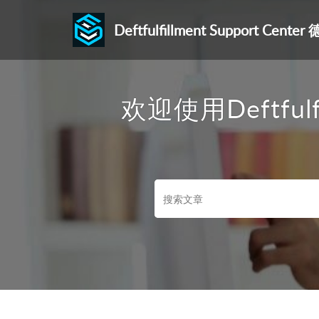
Deftfulfillment Support C
欢迎使用Deftfulf